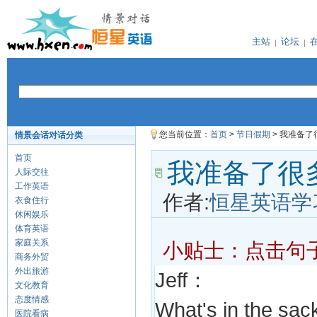
主站
论坛
您当前位置：
首页
>
节日假期
> 我准备
情景会话对话分类
首页
我准备了很
人际交往
工作英语
作者:
恒星英语学
衣食住行
休闲娱乐
体育英语
家庭关系
小贴士：点击句
商务外贸
外出旅游
Jeff：
文化教育
态度情感
What's in the sac
医院看病