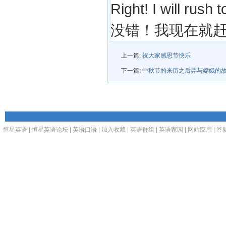
Right! I will rush 
没错！我现在就
上一篇:
祝大家感恩节快乐
下一篇:
中秋节的来历之后羿与嫦娥的故
恒星英语
|
恒星英语论坛
|
英语口语
|
加入收藏
|
英语群组
|
英语家园
|
网站应用
|
答