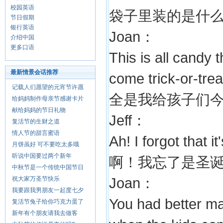
校园英语
袋子里装的是什
节日假期
银行英语
Joan：
介绍中国
更多口语
This is all candy 
最新情景会话推荐
come trick-or-trea
记载人们愿望的元宵节许愿
全是我给孩子们今晚来“
给妈妈制作母亲节感谢卡片
献给妈妈的节日礼物
Jeff：
复活节的生财之道
情人节的甜言蜜语
Ah! I forgot that i
月饼虽好 可不要吃太多哦
听说中国要过两个新年
啊！我忘了是圣
中秋节是一个传统中国节日
祝大家万圣节快乐
Joan：
我要跟我男朋友一起度七夕
You had better m
复活节兔子给你巧克力蛋了
新年有个朋友请我去做客