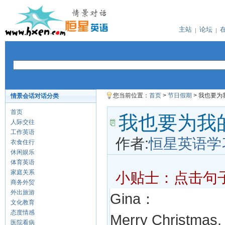
主站
论坛
您当前位置：
首页
>
节日假期
> 我也要
情景会话对话分类
首页
我也要为我
人际交往
工作英语
作者:
恒星英语学
衣食住行
休闲娱乐
体育英语
家庭关系
小贴士：点击句
商务外贸
外出旅游
Gina：
文化教育
态度情感
Merry Christmas, B
医院看病