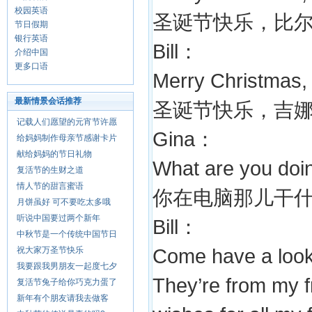
校园英语
圣诞节快乐，比
节日假期
银行英语
Bill：
介绍中国
更多口语
Merry Christmas,
最新情景会话推荐
圣诞节快乐，吉
记载人们愿望的元宵节许愿
Gina：
给妈妈制作母亲节感谢卡片
献给妈妈的节日礼物
What are you doi
复活节的生财之道
情人节的甜言蜜语
你在电脑那儿干
月饼虽好 可不要吃太多哦
听说中国要过两个新年
Bill：
中秋节是一个传统中国节日
祝大家万圣节快乐
Come have a look.
我要跟我男朋友一起度七夕
They’re from my f
复活节兔子给你巧克力蛋了
新年有个朋友请我去做客