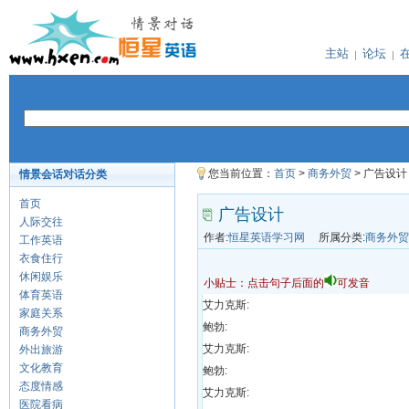
主站
论坛
您当前位置：
首页
>
商务外贸
> 广告设计
情景会话对话分类
首页
广告设计
人际交往
作者:
恒星英语学习网
所属分类:
商务外贸
工作英语
衣食住行
休闲娱乐
小贴士：点击句子后面的
可发音
体育英语
艾力克斯:
家庭关系
鲍勃:
商务外贸
艾力克斯:
外出旅游
文化教育
鲍勃:
态度情感
艾力克斯:
医院看病