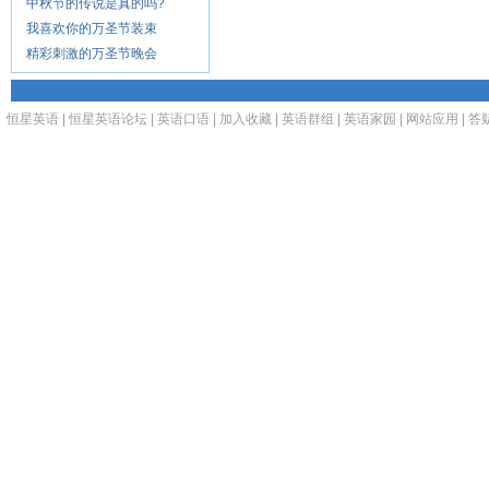
中秋节的传说是真的吗?
我喜欢你的万圣节装束
精彩刺激的万圣节晚会
恒星英语
|
恒星英语论坛
|
英语口语
|
加入收藏
|
英语群组
|
英语家园
|
网站应用
|
答