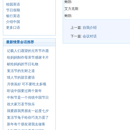
鲍勃:
校园英语
艾力克斯:
节日假期
鲍勃:
银行英语
介绍中国
更多口语
上一篇:
自我介绍
下一篇:
会议对话
最新情景会话推荐
记载人们愿望的元宵节许愿
给妈妈制作母亲节感谢卡片
献给妈妈的节日礼物
复活节的生财之道
情人节的甜言蜜语
月饼虽好 可不要吃太多哦
听说中国要过两个新年
中秋节是一个传统中国节日
祝大家万圣节快乐
我要跟我男朋友一起度七夕
复活节兔子给你巧克力蛋了
新年有个朋友请我去做客