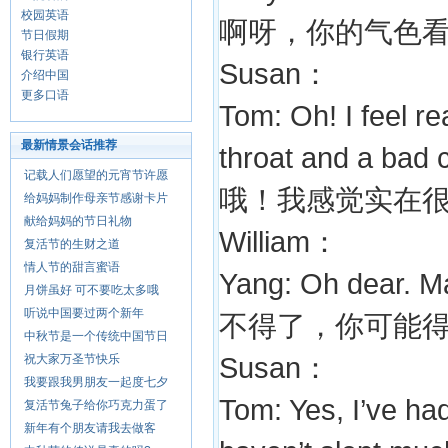
校园英语
啊呀，你的气色
节日假期
银行英语
Susan：
介绍中国
更多口语
Tom: Oh! I feel re
最新情景会话推荐
throat and a bad 
记载人们愿望的元宵节许愿
哦！我感觉实在
给妈妈制作母亲节感谢卡片
献给妈妈的节日礼物
William：
复活节的生财之道
情人节的甜言蜜语
Yang: Oh dear. M
月饼虽好 可不要吃太多哦
听说中国要过两个新年
不得了，你可能
中秋节是一个传统中国节日
祝大家万圣节快乐
Susan：
我要跟我男朋友一起度七夕
Tom: Yes, I’ve had
复活节兔子给你巧克力蛋了
新年有个朋友请我去做客