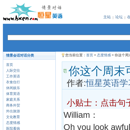
主站
论坛
您当前位置：
首页
>
态度情感
> 你这个
情景会话对话分类
首页
你这个周末
人际交往
工作英语
作者:
恒星英语学
衣食住行
休闲娱乐
体育英语
家庭关系
小贴士：点击句
商务外贸
外出旅游
William：
文化教育
态度情感
Oh you look awful
医院看病