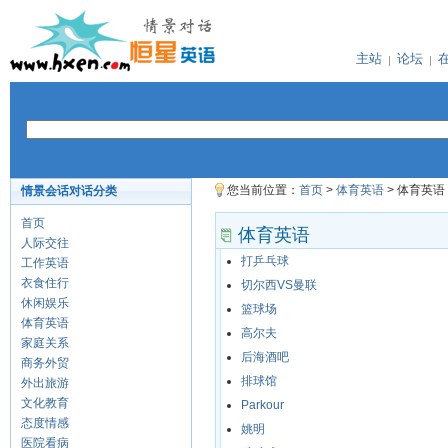
主站
论坛
您当前位置：
首页
>
体育英语
> 体育英语
情景会话对话分类
首页
体育英语
人际交往
打乒乓球
工作英语
衣食住行
切尔西VS曼联
休闲娱乐
篮球场
体育英语
高尔夫
家庭关系
后海酒吧
商务外贸
排球馆
外出旅游
文化教育
Parkour
态度情感
姚明
医院看病