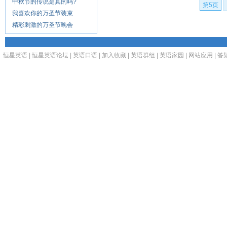
中秋节的传说是真的吗?
第5页
我喜欢你的万圣节装束
精彩刺激的万圣节晚会
恒星英语
|
恒星英语论坛
|
英语口语
|
加入收藏
|
英语群组
|
英语家园
|
网站应用
|
答