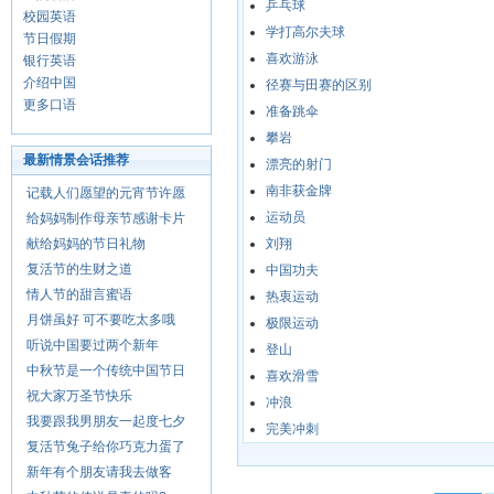
乒乓球
校园英语
学打高尔夫球
节日假期
喜欢游泳
银行英语
介绍中国
径赛与田赛的区别
更多口语
准备跳伞
攀岩
最新情景会话推荐
漂亮的射门
南非获金牌
记载人们愿望的元宵节许愿
运动员
给妈妈制作母亲节感谢卡片
献给妈妈的节日礼物
刘翔
复活节的生财之道
中国功夫
情人节的甜言蜜语
热衷运动
月饼虽好 可不要吃太多哦
极限运动
听说中国要过两个新年
登山
中秋节是一个传统中国节日
喜欢滑雪
祝大家万圣节快乐
冲浪
我要跟我男朋友一起度七夕
完美冲刺
复活节兔子给你巧克力蛋了
新年有个朋友请我去做客