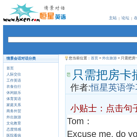
主站
论坛
您当前位置：
首页
>
外出旅游
> 只需把
情景会话对话分类
首页
只需把房卡
人际交往
工作英语
作者:
恒星英语学
衣食住行
休闲娱乐
体育英语
家庭关系
小贴士：点击句
商务外贸
外出旅游
Tom：
文化教育
态度情感
Excuse me, do y
医院看病