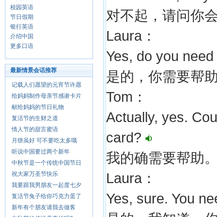
校园英语
对不起，请问你
节日假期
银行英语
Laura：
介绍中国
更多口语
Yes, do you nee
最新情景会话推荐
是的，你需要帮
记载人们愿望的元宵节许愿
Tom：
给妈妈制作母亲节感谢卡片
献给妈妈的节日礼物
Actually, yes. C
复活节的生财之道
情人节的甜言蜜语
card?
月饼虽好 可不要吃太多哦
听说中国要过两个新年
我的确需要帮助
中秋节是一个传统中国节日
祝大家万圣节快乐
Laura：
我要跟我男朋友一起度七夕
Yes, sure. You nee
复活节兔子给你巧克力蛋了
新年有个朋友请我去做客