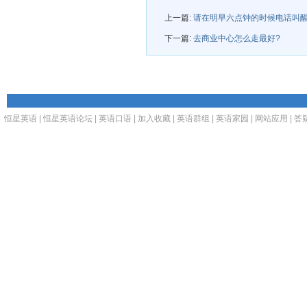
上一篇:
请在明早六点钟的时候电话叫
下一篇:
去商业中心怎么走最好?
恒星英语
|
恒星英语论坛
|
英语口语
|
加入收藏
|
英语群组
|
英语家园
|
网站应用
|
答