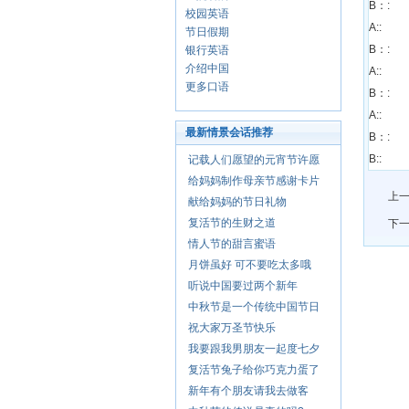
B：:
校园英语
A::
节日假期
B：:
银行英语
介绍中国
A::
更多口语
B：:
A::
最新情景会话推荐
B：:
B::
记载人们愿望的元宵节许愿
给妈妈制作母亲节感谢卡片
上一
献给妈妈的节日礼物
复活节的生财之道
下一
情人节的甜言蜜语
月饼虽好 可不要吃太多哦
听说中国要过两个新年
中秋节是一个传统中国节日
祝大家万圣节快乐
我要跟我男朋友一起度七夕
复活节兔子给你巧克力蛋了
新年有个朋友请我去做客