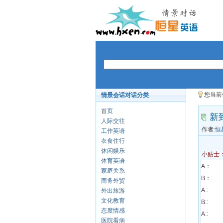
您当前
情景会话对话分类
首页
新
人际交往
作者:
恒
工作英语
衣食住行
休闲娱乐
小贴士
体育英语
A：:
家庭关系
B：:
商务外贸
A::
外出旅游
文化教育
B::
态度情感
A::
医院看病