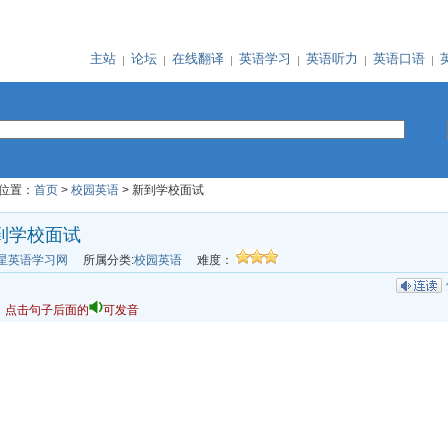
主站
论坛
在线翻译
英语学习
英语听力
英语口语
位置：
首页
>
校园英语
> 新到学校面试
到学校面试
星英语学习网
所属分类:
校园英语
难度：
：点击句子后面的
可发音