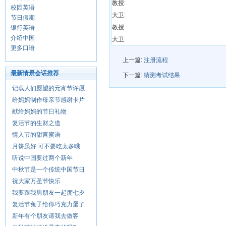
教授:
校园英语
大卫:
节日假期
教授:
银行英语
介绍中国
大卫:
更多口语
上一篇:
注册流程
最新情景会话推荐
下一篇:
猜测考试结果
记载人们愿望的元宵节许愿
给妈妈制作母亲节感谢卡片
献给妈妈的节日礼物
复活节的生财之道
情人节的甜言蜜语
月饼虽好 可不要吃太多哦
听说中国要过两个新年
中秋节是一个传统中国节日
祝大家万圣节快乐
我要跟我男朋友一起度七夕
复活节兔子给你巧克力蛋了
新年有个朋友请我去做客