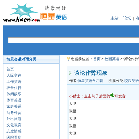
主站
论坛
您当前位置：
首页
>
校园英语
> 谈论作
情景会话对话分类
首页
谈论作弊现象
人际交往
作者:
恒星英语学习网
所属分类:
校园英语
工作英语
衣食住行
休闲娱乐
小贴士：点击句子后面的
可发音
体育英语
大卫:
家庭关系
教授:
商务外贸
大卫:
外出旅游
文化教育
教授:
态度情感
大卫:
医院看病