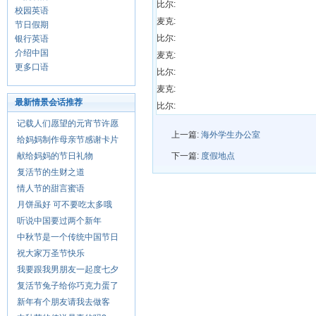
比尔:
校园英语
麦克:
节日假期
比尔:
银行英语
介绍中国
麦克:
更多口语
比尔:
麦克:
最新情景会话推荐
比尔:
记载人们愿望的元宵节许愿
上一篇:
海外学生办公室
给妈妈制作母亲节感谢卡片
献给妈妈的节日礼物
下一篇:
度假地点
复活节的生财之道
情人节的甜言蜜语
月饼虽好 可不要吃太多哦
听说中国要过两个新年
中秋节是一个传统中国节日
祝大家万圣节快乐
我要跟我男朋友一起度七夕
复活节兔子给你巧克力蛋了
新年有个朋友请我去做客