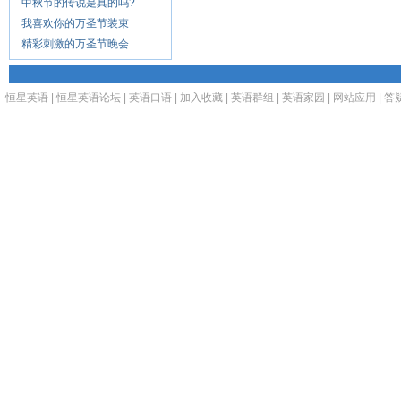
中秋节的传说是真的吗?
我喜欢你的万圣节装束
精彩刺激的万圣节晚会
恒星英语
|
恒星英语论坛
|
英语口语
|
加入收藏
|
英语群组
|
英语家园
|
网站应用
|
答