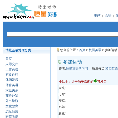
主站
论坛
您当前位置：
首页
>
校园英语
> 参加运动
情景会话对话分类
首页
参加运动
人际交往
作者:
恒星英语学习网
所属分类:
校园英语
工作英语
衣食住行
休闲娱乐
小贴士：点击句子后面的
可发音
体育英语
麦克:
家庭关系
比尔:
商务外贸
麦克:
外出旅游
文化教育
比尔:
态度情感
麦克:
医院看病