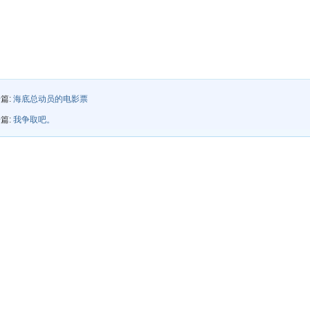
篇:
海底总动员的电影票
篇:
我争取吧。