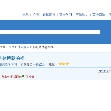
主站
论坛
在线翻译
英语学习
英语听力
英语口语
位置：
首页
>
休闲娱乐
> 都是赌博惹的祸
是赌博惹的祸
星英语学习网
所属分类:
休闲娱乐
难度：
：点击句子后面的
可发音