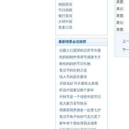
老婆:
校园英语
老公:
节日假期
老婆:
银行英语
介绍中国
老公:
更多口语
老婆:
上一
最新情景会话推荐
下一
记载人们愿望的元宵节许愿
给妈妈制作母亲节感谢卡片
献给妈妈的节日礼物
复活节的生财之道
情人节的甜言蜜语
月饼虽好 可不要吃太多哦
听说中国要过两个新年
中秋节是一个传统中国节日
祝大家万圣节快乐
我要跟我男朋友一起度七夕
复活节兔子给你巧克力蛋了
新年有个朋友请我去做客