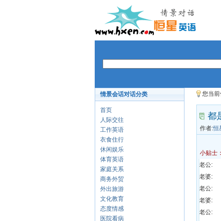
您当前
情景会话对话分类
首页
都
人际交往
作者:
恒
工作英语
衣食住行
休闲娱乐
小贴士
体育英语
老公:
家庭关系
老婆:
商务外贸
老公:
外出旅游
文化教育
老婆:
态度情感
老公:
医院看病