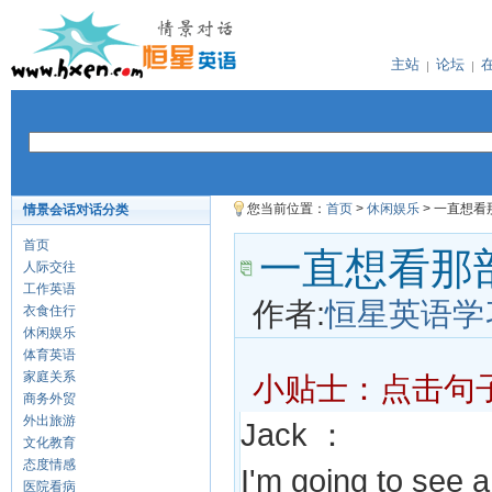
主站
论坛
您当前位置：
首页
>
休闲娱乐
> 一直想看
情景会话对话分类
首页
一直想看那
人际交往
工作英语
作者:
恒星英语学
衣食住行
休闲娱乐
体育英语
家庭关系
小贴士：点击句
商务外贸
外出旅游
Jack ：
文化教育
态度情感
I'm going to see a
医院看病