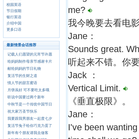
校园英语
me?
节日假期
银行英语
我今晚要去看电
介绍中国
更多口语
Jane：
最新情景会话推荐
Sounds great. Wh
记载人们愿望的元宵节许愿
听起来不错。你
给妈妈制作母亲节感谢卡片
献给妈妈的节日礼物
Jack ：
复活节的生财之道
情人节的甜言蜜语
Vertical Limit.
月饼虽好 可不要吃太多哦
听说中国要过两个新年
《垂直极限》。
中秋节是一个传统中国节日
祝大家万圣节快乐
Jane：
我要跟我男朋友一起度七夕
I've been wanting 
复活节兔子给你巧克力蛋了
新年有个朋友请我去做客