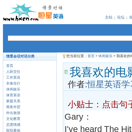
主站
论坛
您当前位置：
首页
>
休闲娱乐
> 我喜欢
情景会话对话分类
首页
我喜欢的电
人际交往
工作英语
作者:
恒星英语学
衣食住行
休闲娱乐
体育英语
家庭关系
小贴士：点击句
商务外贸
外出旅游
Gary：
文化教育
态度情感
I've heard The Hi
医院看病