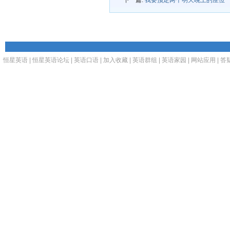
下一篇:
我要预定两个明天晚上的座位
恒星英语
|
恒星英语论坛
|
英语口语
|
加入收藏
|
英语群组
|
英语家园
|
网站应用
|
答