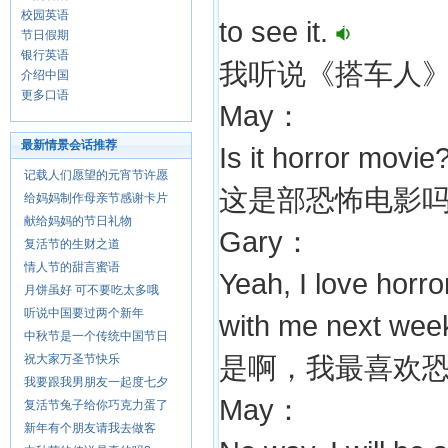
校园英语
to see it.
节日假期
银行英语
我听说《搭车人
介绍中国
更多口语
May：
最新情景会话推荐
Is it horror movie
记载人们愿望的元宵节许愿
这是部恐怖电影
给妈妈制作母亲节感谢卡片
献给妈妈的节日礼物
Gary：
复活节的生财之道
情人节的甜言蜜语
Yeah, I love horr
月饼虽好 可不要吃太多哦
听说中国要过两个新年
with me next we
中秋节是一个传统中国节日
祝大家万圣节快乐
是啊，我最喜欢
我要跟我男朋友一起度七夕
May：
复活节兔子给你巧克力蛋了
新年有个朋友请我去做客