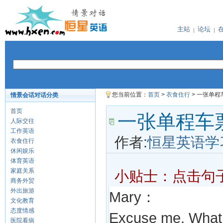
主站
论坛
您当前位置：
首页
>
衣食住行
> 一张单
情景会话对话分类
首页
一张单程车
人际交往
工作英语
作者:
恒星英语学
衣食住行
休闲娱乐
体育英语
家庭关系
小贴士：点击句
商务外贸
外出旅游
Mary：
文化教育
态度情感
Excuse me. What 
医院看病