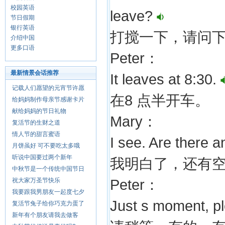
校园英语
leave?
节日假期
银行英语
打搅一下，请问
介绍中国
更多口语
Peter：
最新情景会话推荐
It leaves at 8:30.
记载人们愿望的元宵节许愿
在8 点半开车。
给妈妈制作母亲节感谢卡片
献给妈妈的节日礼物
Mary：
复活节的生财之道
情人节的甜言蜜语
I see. Are there a
月饼虽好 可不要吃太多哦
听说中国要过两个新年
我明白了，还有
中秋节是一个传统中国节日
祝大家万圣节快乐
Peter：
我要跟我男朋友一起度七夕
Just s moment, pl
复活节兔子给你巧克力蛋了
新年有个朋友请我去做客