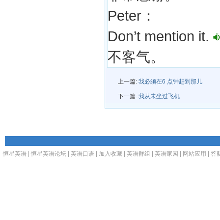
Peter：
Don’t mention it.
不客气。
上一篇:
我必须在6 点钟赶到那儿
下一篇:
我从未坐过飞机
恒星英语
|
恒星英语论坛
|
英语口语
|
加入收藏
|
英语群组
|
英语家园
|
网站应用
|
答