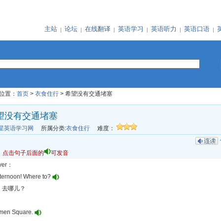
主站
论坛
在线翻译
英语学习
英语听力
英语口语
位置：
首页
>
衣食住行
> 希望没有交通堵塞
望没有交通堵塞
星英语学习网
所属分类:
衣食住行
难度：
：点击句子后面的
可发音
iver：
ternoon! Where to?
！去哪儿？
men Square.