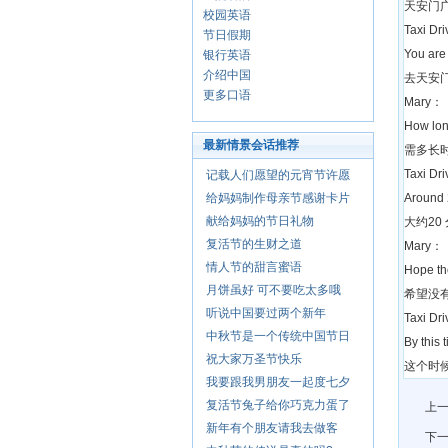
天安门
校园英语
Taxi Dr
节日假期
You are
银行英语
介绍中国
去天安
更多口语
Mary：
How long
最新情景会话推荐
需多长
Taxi Dr
记载人们愿望的元宵节许愿
给妈妈制作母亲节感谢卡片
Around 2
献给妈妈的节日礼物
大约20
复活节的生财之道
Mary：
情人节的甜言蜜语
Hope the
月饼虽好 可不要吃太多哦
希望没
听说中国要过两个新年
Taxi Dr
中秋节是一个传统中国节日
By this t
祝大家万圣节快乐
这个时
我要跟我男朋友一起度七夕
复活节兔子给你巧克力蛋了
上一
新年有个朋友请我去做客
下一