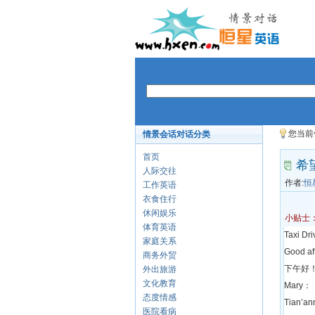
您当前
情景会话对话分类
首页
希
人际交往
作者:
恒
工作英语
衣食住行
休闲娱乐
小贴士
体育英语
Taxi Dr
家庭关系
Good af
商务外贸
下午好
外出旅游
文化教育
Mary：
态度情感
Tian’an
医院看病