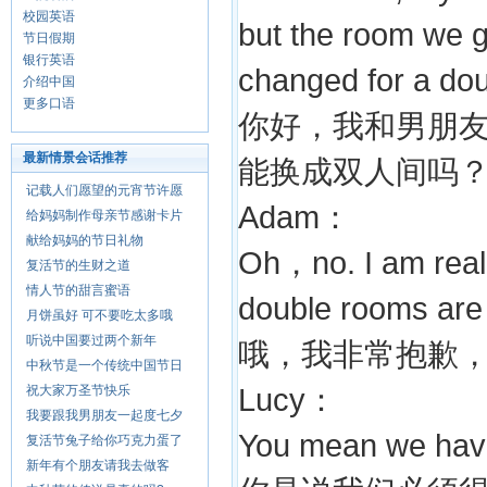
校园英语
but the room we go
节日假期
银行英语
changed for a do
介绍中国
更多口语
你好，我和男朋
最新情景会话推荐
能换成双人间吗
记载人们愿望的元宵节许愿
Adam：
给妈妈制作母亲节感谢卡片
献给妈妈的节日礼物
Oh，no. I am reall
复活节的生财之道
情人节的甜言蜜语
double rooms are 
月饼虽好 可不要吃太多哦
听说中国要过两个新年
哦，我非常抱歉
中秋节是一个传统中国节日
祝大家万圣节快乐
Lucy：
我要跟我男朋友一起度七夕
You mean we have 
复活节兔子给你巧克力蛋了
新年有个朋友请我去做客