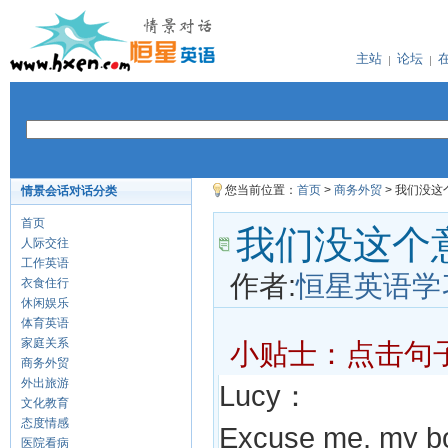
主站
论坛
您当前位置：
首页
>
商务外贸
> 我们没这
情景会话对话分类
首页
我们没这个
人际交往
工作英语
作者:
恒星英语学
衣食住行
休闲娱乐
体育英语
家庭关系
小贴士：点击句
商务外贸
外出旅游
Lucy：
文化教育
态度情感
Excuse me, my bo
医院看病