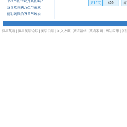
中秋节的传说是真的吗?
第12页
409
首
我喜欢你的万圣节装束
精彩刺激的万圣节晚会
恒星英语
|
恒星英语论坛
|
英语口语
|
加入收藏
|
英语群组
|
英语家园
|
网站应用
|
答