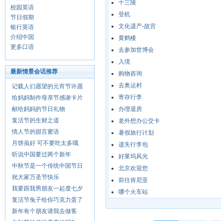
十三陵
校园英语
登机
节日假期
文化遗产-故宫
银行英语
介绍中国
黄鹤楼
更多口语
去参加世博会
入境
最新情景会话推荐
购物咨询
去奥运村
记载人们愿望的元宵节许愿
寄存行李
给妈妈制作母亲节感谢卡片
献给妈妈的节日礼物
办理退房
复活节的生财之道
老外想办公交卡
情人节的甜言蜜语
暑假旅行计划
月饼虽好 可不要吃太多哦
遗失行李包
听说中国要过两个新年
好莱坞风光
中秋节是一个传统中国节日
北京欢迎您
祝大家万圣节快乐
前往肯尼亚
我要跟我男朋友一起度七夕
哪个火车站
复活节兔子给你巧克力蛋了
新年有个朋友请我去做客