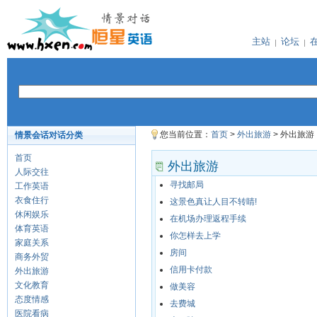
主站
论坛
您当前位置：
首页
>
外出旅游
> 外出旅游
情景会话对话分类
首页
外出旅游
人际交往
寻找邮局
工作英语
衣食住行
这景色真让人目不转睛!
休闲娱乐
在机场办理返程手续
体育英语
你怎样去上学
家庭关系
房间
商务外贸
信用卡付款
外出旅游
文化教育
做美容
态度情感
去费城
医院看病