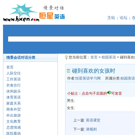
主站
论坛
您当前位置：
首页
>
校园英语
> 碰到喜
情景会话对话分类
首页
碰到喜欢的女孩时
人际交往
作者:
恒星英语学习网
所属分类:
校园英语
工作英语
衣食住行
休闲娱乐
小贴士：点击句子后面的
可发音
体育英语
男生:
家庭关系
女生:
商务外贸
外出旅游
上一篇:
英语课堂
文化教育
态度情感
下一篇:
潜规则
医院看病