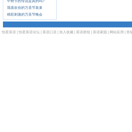
中秋节的传说是真的吗?
我喜欢你的万圣节装束
精彩刺激的万圣节晚会
恒星英语
|
恒星英语论坛
|
英语口语
|
加入收藏
|
英语群组
|
英语家园
|
网站应用
|
答