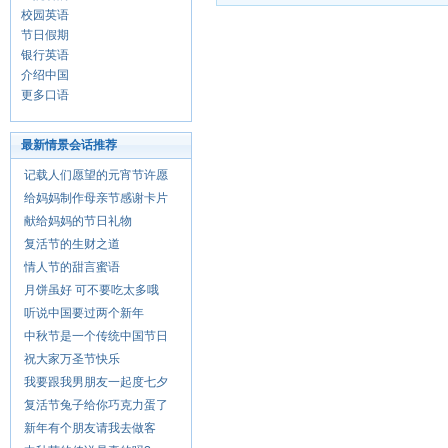
校园英语
节日假期
银行英语
介绍中国
更多口语
最新情景会话推荐
记载人们愿望的元宵节许愿
给妈妈制作母亲节感谢卡片
献给妈妈的节日礼物
复活节的生财之道
情人节的甜言蜜语
月饼虽好 可不要吃太多哦
听说中国要过两个新年
中秋节是一个传统中国节日
祝大家万圣节快乐
我要跟我男朋友一起度七夕
复活节兔子给你巧克力蛋了
新年有个朋友请我去做客