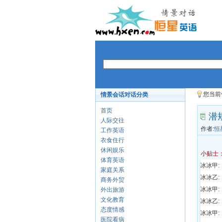
您当前
情景会话对话分类
首页
潜
人际交往
作者:
恒
工作英语
衣食住行
休闲娱乐
小贴士
体育英语
冰冰甲:
家庭关系
冰冰乙:
商务外贸
冰冰甲:
外出旅游
文化教育
冰冰乙:
态度情感
冰冰甲:
医院看病