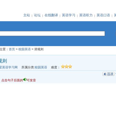
主站
论坛
在线翻译
英语学习
英语听力
英语口语
位置：
首页
>
校园英语
> 潜规则
规则
星英语学习网
所属分类:
校园英语
难度：
：点击句子后面的
可发音