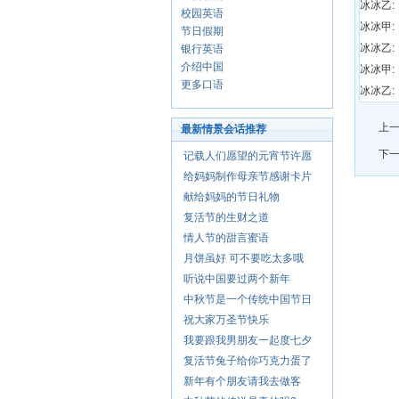
冰冰乙:
校园英语
冰冰甲:
节日假期
冰冰乙:
银行英语
介绍中国
冰冰甲:
更多口语
冰冰乙:
上一
最新情景会话推荐
下一
记载人们愿望的元宵节许愿
给妈妈制作母亲节感谢卡片
献给妈妈的节日礼物
复活节的生财之道
情人节的甜言蜜语
月饼虽好 可不要吃太多哦
听说中国要过两个新年
中秋节是一个传统中国节日
祝大家万圣节快乐
我要跟我男朋友一起度七夕
复活节兔子给你巧克力蛋了
新年有个朋友请我去做客