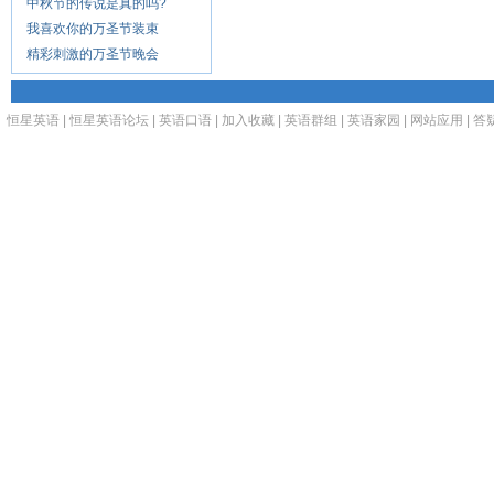
中秋节的传说是真的吗?
我喜欢你的万圣节装束
精彩刺激的万圣节晚会
恒星英语
|
恒星英语论坛
|
英语口语
|
加入收藏
|
英语群组
|
英语家园
|
网站应用
|
答