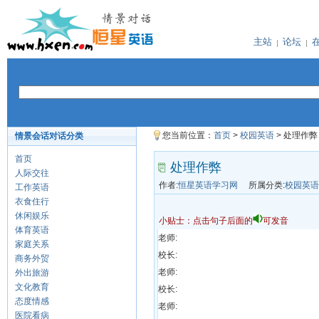
主站
论坛
您当前位置：
首页
>
校园英语
> 处理作弊
情景会话对话分类
首页
处理作弊
人际交往
作者:
恒星英语学习网
所属分类:
校园英语
工作英语
衣食住行
休闲娱乐
小贴士：点击句子后面的
可发音
体育英语
老师:
家庭关系
校长:
商务外贸
老师:
外出旅游
文化教育
校长:
态度情感
老师:
医院看病