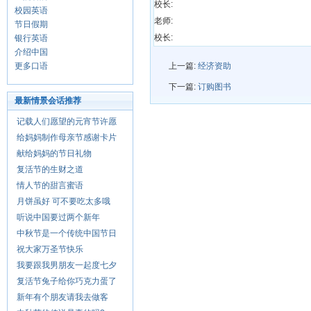
校长:
校园英语
老师:
节日假期
校长:
银行英语
介绍中国
更多口语
上一篇:
经济资助
下一篇:
订购图书
最新情景会话推荐
记载人们愿望的元宵节许愿
给妈妈制作母亲节感谢卡片
献给妈妈的节日礼物
复活节的生财之道
情人节的甜言蜜语
月饼虽好 可不要吃太多哦
听说中国要过两个新年
中秋节是一个传统中国节日
祝大家万圣节快乐
我要跟我男朋友一起度七夕
复活节兔子给你巧克力蛋了
新年有个朋友请我去做客