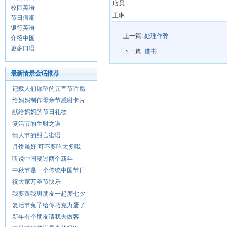
店员.:
校园英语
王琳:
节日假期
银行英语
上一篇:
处理作弊
介绍中国
更多口语
下一篇:
借书
最新情景会话推荐
记载人们愿望的元宵节许愿
给妈妈制作母亲节感谢卡片
献给妈妈的节日礼物
复活节的生财之道
情人节的甜言蜜语
月饼虽好 可不要吃太多哦
听说中国要过两个新年
中秋节是一个传统中国节日
祝大家万圣节快乐
我要跟我男朋友一起度七夕
复活节兔子给你巧克力蛋了
新年有个朋友请我去做客