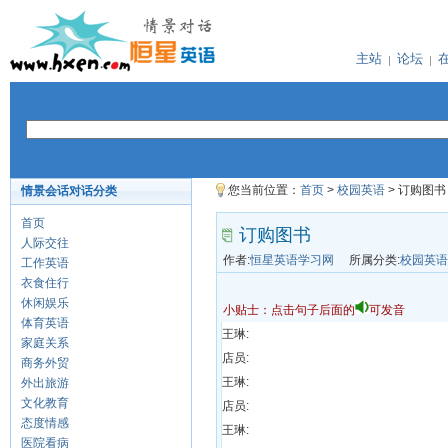
主站
论坛
您当前位置：
首页
>
校园英语
> 订购图书
情景会话对话分类
首页
订购图书
人际交往
作者:
恒星英语学习网
所属分类:
校园英语
工作英语
衣食住行
休闲娱乐
小贴士：点击句子后面的
可发音
体育英语
王琳:
家庭关系
店员:
商务外贸
王琳:
外出旅游
文化教育
店员:
态度情感
王琳:
医院看病