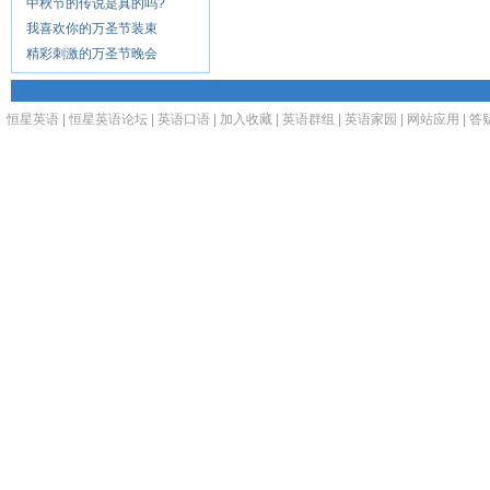
中秋节的传说是真的吗?
我喜欢你的万圣节装束
精彩刺激的万圣节晚会
恒星英语
|
恒星英语论坛
|
英语口语
|
加入收藏
|
英语群组
|
英语家园
|
网站应用
|
答