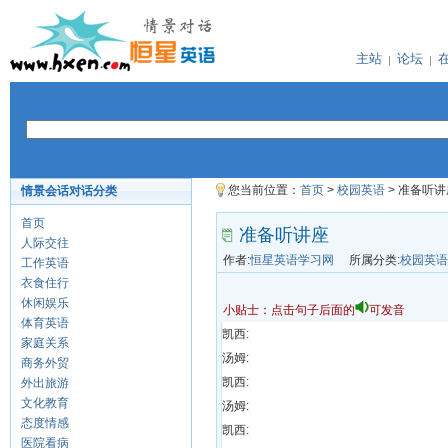
主站
论坛
您当前位置：
首页
>
校园英语
> 准备听讲
情景会话对话分类
首页
准备听讲座
人际交往
作者:
恒星英语学习网
所属分类:
校园英语
工作英语
衣食住行
休闲娱乐
小贴士：点击句子后面的
可发音
体育英语
凯西:
家庭关系
汤姆:
商务外贸
凯西:
外出旅游
文化教育
汤姆:
态度情感
凯西:
医院看病