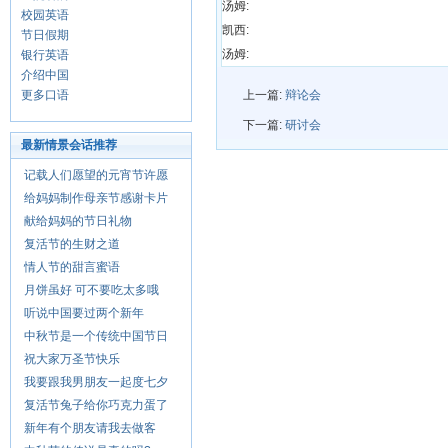
汤姆:
校园英语
凯西:
节日假期
汤姆:
银行英语
介绍中国
更多口语
上一篇:
辩论会
下一篇:
研讨会
最新情景会话推荐
记载人们愿望的元宵节许愿
给妈妈制作母亲节感谢卡片
献给妈妈的节日礼物
复活节的生财之道
情人节的甜言蜜语
月饼虽好 可不要吃太多哦
听说中国要过两个新年
中秋节是一个传统中国节日
祝大家万圣节快乐
我要跟我男朋友一起度七夕
复活节兔子给你巧克力蛋了
新年有个朋友请我去做客