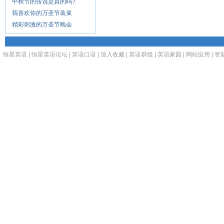
中秋节的传说是真的吗?
我喜欢你的万圣节装束
精彩刺激的万圣节晚会
恒星英语
|
恒星英语论坛
|
英语口语
|
加入收藏
|
英语群组
|
英语家园
|
网站应用
|
答