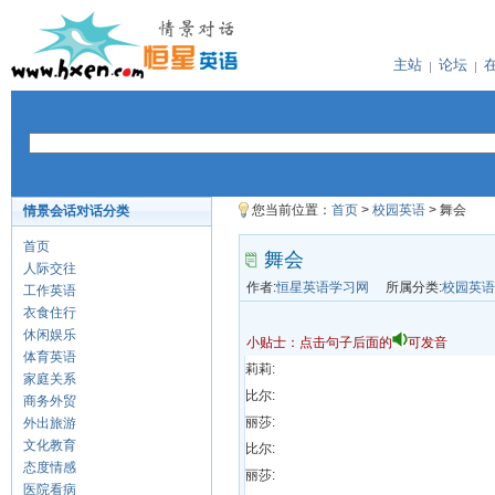
主站
论坛
您当前位置：
首页
>
校园英语
> 舞会
情景会话对话分类
首页
舞会
人际交往
作者:
恒星英语学习网
所属分类:
校园英语
工作英语
衣食住行
休闲娱乐
小贴士：点击句子后面的
可发音
体育英语
莉莉:
家庭关系
比尔:
商务外贸
丽莎:
外出旅游
文化教育
比尔:
态度情感
丽莎:
医院看病