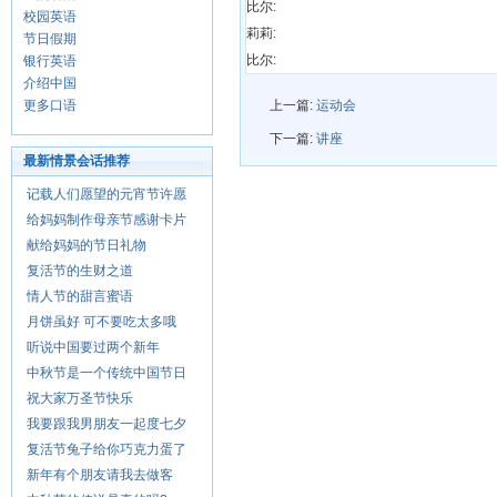
比尔:
校园英语
莉莉:
节日假期
比尔:
银行英语
介绍中国
更多口语
上一篇:
运动会
下一篇:
讲座
最新情景会话推荐
记载人们愿望的元宵节许愿
给妈妈制作母亲节感谢卡片
献给妈妈的节日礼物
复活节的生财之道
情人节的甜言蜜语
月饼虽好 可不要吃太多哦
听说中国要过两个新年
中秋节是一个传统中国节日
祝大家万圣节快乐
我要跟我男朋友一起度七夕
复活节兔子给你巧克力蛋了
新年有个朋友请我去做客