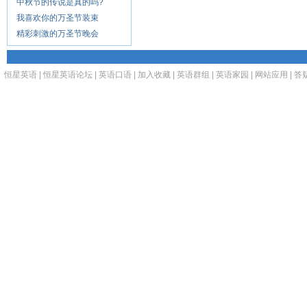
中秋节的传说是真的吗?
我喜欢你的万圣节装束
精彩刺激的万圣节晚会
恒星英语
|
恒星英语论坛
|
英语口语
|
加入收藏
|
英语群组
|
英语家园
|
网站应用
|
答