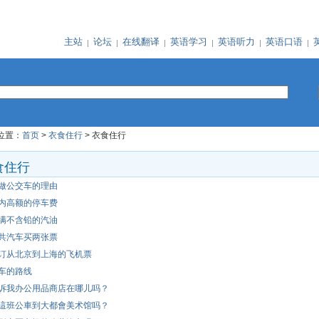
主站
论坛
在线翻译
英语学习
英语听力
英语口语
位置：
首页
>
衣食住行
> 衣食住行
食住行
做公交车的理由
内高额的停车费
满不含铅的汽油
共汽车买两张票
订从北京到上海的飞机票
车的路线
诉我办公用品商店在哪儿吗？
這班公車到大都會美术馆吗？