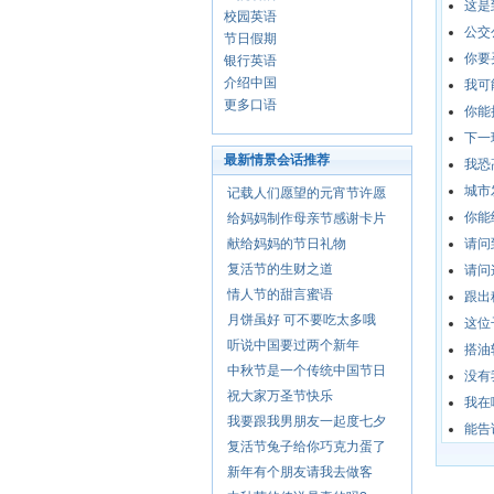
这是
校园英语
公交
节日假期
你要
银行英语
介绍中国
我可
更多口语
你能
下一
最新情景会话推荐
我恐
城市
记载人们愿望的元宵节许愿
你能
给妈妈制作母亲节感谢卡片
献给妈妈的节日礼物
请问
复活节的生财之道
请问
情人节的甜言蜜语
跟出
月饼虽好 可不要吃太多哦
这位
听说中国要过两个新年
搭油
中秋节是一个传统中国节日
没有
祝大家万圣节快乐
我在
我要跟我男朋友一起度七夕
能告
复活节兔子给你巧克力蛋了
新年有个朋友请我去做客