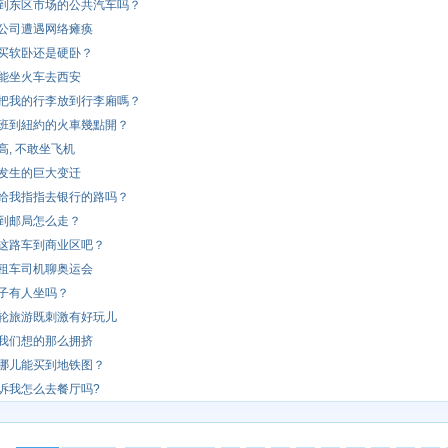
到东区市场的公共汽车吗？
公司遭遇网络瘫痪
买软卧还是硬卧？
能坐火车去西安
把我的行李放到行李廂嗎？
班到紐約的火車幾點開？
高, 不敢坐飞机
发生的巨大变迁
给我指指去银行的路吗？
到邮局怎么走？
这路车到商业区吧？
租车司机聊奥运会
子有人坐吗？
轮旅游既刺激有好玩儿
我们想的那么拥挤
哪儿能买到地铁图？
诉我怎么去餐厅吗?