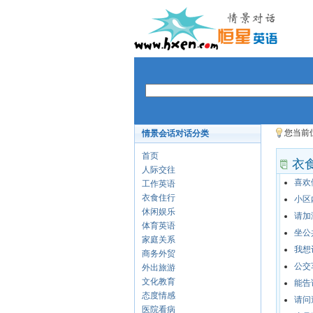
您当前
情景会话对话分类
首页
衣
人际交往
喜欢
工作英语
衣食住行
小区
休闲娱乐
请加
体育英语
坐公
家庭关系
我想
商务外贸
公交
外出旅游
文化教育
能告
态度情感
请问
医院看病