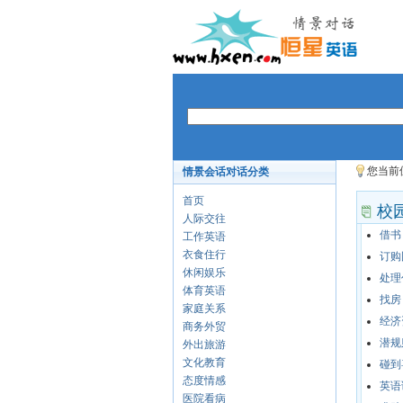
您当前
情景会话对话分类
首页
校
人际交往
借书
工作英语
衣食住行
订购
休闲娱乐
处理
体育英语
找房
家庭关系
经济
商务外贸
潜规
外出旅游
文化教育
碰到
态度情感
英语
医院看病