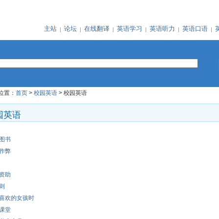
主站
论坛
在线翻译
英语学习
英语听力
英语口语
位置：
首页
>
校园英语
> 校园英语
园英语
图书
作弊
资助
则
喜欢的女孩时
课堂