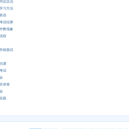
书店店员
学习方法
英语
考试结果
作弊现象
流程
学校面试
功课
考试
会
听讲座
会
实践