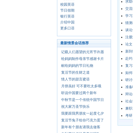
求助
校园英语
交流
节日假期
学习
银行英语
介绍中国
猜测
更多口语
谈论
注册
最新情景会话推荐
论文
新到
记载人们愿望的元宵节许愿
赴约
给妈妈制作母亲节感谢卡片
献给妈妈的节日礼物
复习
复活节的生财之道
如何
情人节的甜言蜜语
研讨
月饼虽好 可不要吃太多哦
准备
听说中国要过两个新年
辩论
中秋节是一个传统中国节日
社会
祝大家万圣节快乐
兼职
我要跟我男朋友一起度七夕
考研
复活节兔子给你巧克力蛋了
新年有个朋友请我去做客